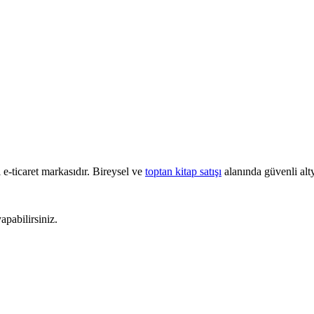
e-ticaret markasıdır. Bireysel ve
toptan kitap satışı
alanında güvenli alty
pabilirsiniz.