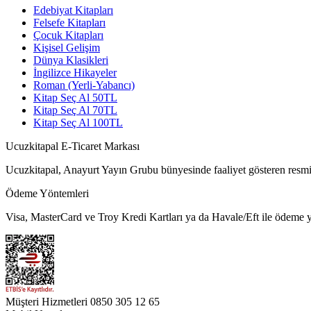
Edebiyat Kitapları
Felsefe Kitapları
Çocuk Kitapları
Kişisel Gelişim
Dünya Klasikleri
İngilizce Hikayeler
Roman (Yerli-Yabancı)
Kitap Seç Al 50TL
Kitap Seç Al 70TL
Kitap Seç Al 100TL
Ucuzkitapal E-Ticaret Markası
Ucuzkitapal, Anayurt Yayın Grubu bünyesinde faaliyet gösteren resmi 
Ödeme Yöntemleri
Visa, MasterCard ve Troy Kredi Kartları ya da Havale/Eft ile ödeme ya
Müşteri Hizmetleri
0850 305 12 65