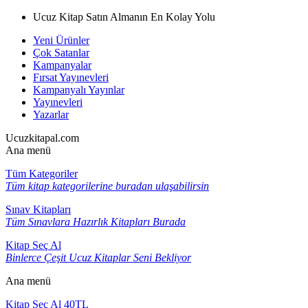
Ucuz Kitap Satın Almanın En Kolay Yolu
Yeni Ürünler
Çok Satanlar
Kampanyalar
Fırsat Yayınevleri
Kampanyalı Yayınlar
Yayınevleri
Yazarlar
Ucuzkitapal.com
Ana menü
Tüm Kategoriler
Tüm kitap kategorilerine buradan ulaşabilirsin
Sınav Kitapları
Tüm Sınavlara Hazırlık Kitapları Burada
Kitap Seç Al
Binlerce Çeşit Ucuz Kitaplar Seni Bekliyor
Ana menü
Kitap Seç Al 40TL