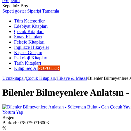
0
Sepetim
Sepetiniz Boş
Sepeti göster
Siparişi Tamamla
Tüm Kategoriler
Edebiyat Kitapları
Çocuk Kitapları
Sınav Kitapları
Felsefe Kitapları
İngilizce Hikayeler
Kişisel Gelişim
Psikoloji Kitapları
Tarih Kitapları
Kitap Seç Al
POPÜLER
Ucuzkitapal
/
Çocuk Kitapları
/
Hikaye & Masal
/
Bilenler Bilmeyenlere 
Bilenler Bilmeyenlere Anlatsın 
Yorum Yap
Beğen
Barkod:
9789750716003
%