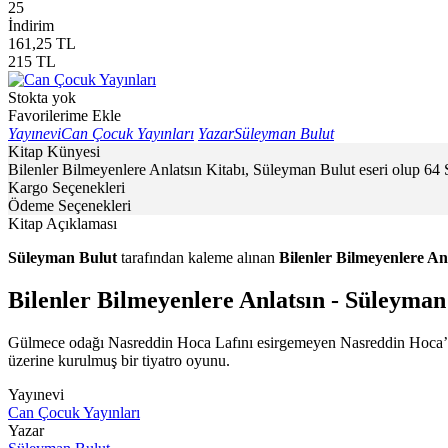
25
İndirim
161,25
TL
215
TL
Stokta yok
Favorilerime Ekle
Yayınevi
Can Çocuk Yayınları
Yazar
Süleyman Bulut
Kitap Künyesi
Bilenler Bilmeyenlere Anlatsın Kitabı, Süleyman Bulut eseri olup 64
Kargo Seçenekleri
Ödeme Seçenekleri
Kitap Açıklaması
Süleyman Bulut
tarafından kaleme alınan
Bilenler Bilmeyenlere An
Bilenler Bilmeyenlere Anlatsın - Süleyman
Gülmece odağı Nasreddin Hoca Lafını esirgemeyen Nasreddin Hoca’nın
üzerine kurulmuş bir tiyatro oyunu.
Yayınevi
Can Çocuk Yayınları
Yazar