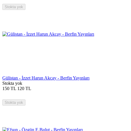
Stokta yok
Gülistan - İzzet Harun Akçay - Berfin Yayınları
Stokta yok
150
TL
120
TL
Stokta yok