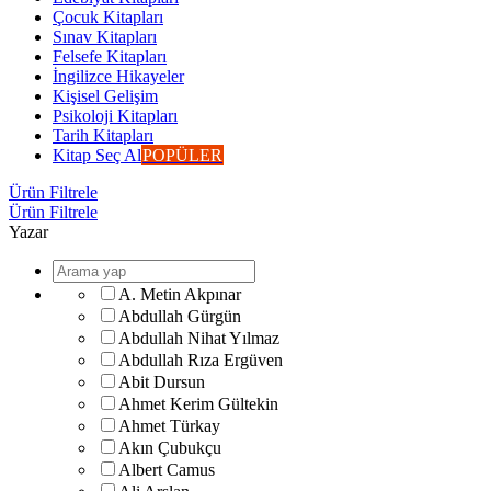
Çocuk Kitapları
Sınav Kitapları
Felsefe Kitapları
İngilizce Hikayeler
Kişisel Gelişim
Psikoloji Kitapları
Tarih Kitapları
Kitap Seç Al
POPÜLER
Ürün Filtrele
Ürün Filtrele
Yazar
A. Metin Akpınar
Abdullah Gürgün
Abdullah Nihat Yılmaz
Abdullah Rıza Ergüven
Abit Dursun
Ahmet Kerim Gültekin
Ahmet Türkay
Akın Çubukçu
Albert Camus