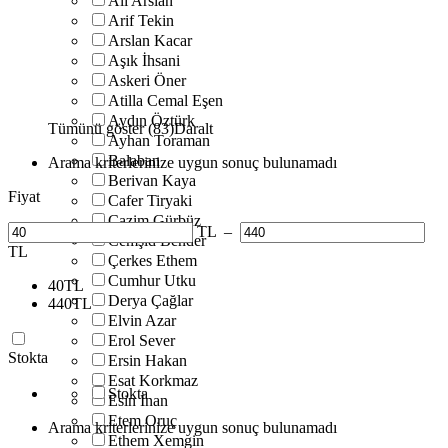
Ali Arslan
Arif Tekin
Arslan Kacar
Aşık İhsani
Askeri Öner
Atilla Cemal Eşen
Aydın Öztürk
Tümünü göster (83)
Daralt
Ayhan Toraman
Balaban
Arama kriterlerinize uygun sonuç bulunamadı
Berivan Kaya
Fiyat
Cafer Tiryaki
Cazim Gürbüz
TL
–
Cemşid Bender
TL
Çerkes Ethem
Cumhur Utku
40
TL
Derya Çağlar
440
TL
Elvin Azar
Erol Sever
Stokta
Ersin Hakan
Esat Korkmaz
Stokta
Esin İnan
Etem Oruç
Arama kriterlerinize uygun sonuç bulunamadı
Ethem Xemgin