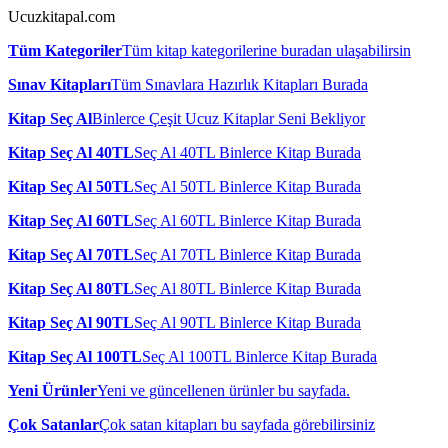
Ucuzkitapal.com
Tüm Kategoriler
Tüm kitap kategorilerine buradan ulaşabilirsin
Sınav Kitapları
Tüm Sınavlara Hazırlık Kitapları Burada
Kitap Seç Al
Binlerce Çeşit Ucuz Kitaplar Seni Bekliyor
Kitap Seç Al 40TL
Seç Al 40TL Binlerce Kitap Burada
Kitap Seç Al 50TL
Seç Al 50TL Binlerce Kitap Burada
Kitap Seç Al 60TL
Seç Al 60TL Binlerce Kitap Burada
Kitap Seç Al 70TL
Seç Al 70TL Binlerce Kitap Burada
Kitap Seç Al 80TL
Seç Al 80TL Binlerce Kitap Burada
Kitap Seç Al 90TL
Seç Al 90TL Binlerce Kitap Burada
Kitap Seç Al 100TL
Seç Al 100TL Binlerce Kitap Burada
Yeni Ürünler
Yeni ve güncellenen ürünler bu sayfada.
Çok Satanlar
Çok satan kitapları bu sayfada görebilirsiniz