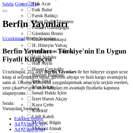
Faik Acar
Sıfırla
Göster (211)
Faik Bulut
Faruk Balıkçı
Berfin Yayınları
Fikret Dağlı Tüzemen
Firdevs Gümüşoğlu
Giordano Bruno
Ucuzkitapal
/
Berfin Yayınları
Güler Keskinkaya
H. Hüseyin Yalvaç
Berfin Yayınları - Türkiye'nin En Uygun
Halil İbrahim Tokmak
Halil Nebiler
Fiyatlı Kitapçısı
Han Suyin
Hasan Çerçioğlu
Ucuzkitapal, 211 adet
Berfin Yayınları
ile her bütçeye uygun ucuz
İbrahim Balaban
kitap al seçenekleri sunar, güvenli altyapı ve hızlı kargo avantajıyla
İpek Tekil
satın al. Okuma kültürünü yaygınlaştırmak amacıyla seçkin eserleri,
İrfan Yalçın
yeni çıkan ve çok satan kitapları en avantajlı fiyatlarla kapınıza
İsmail Hakkı İçten
ulaştırıyoruz.
İzzet Harun Akçay
Sırala:
Kaya Çetin
Varsayılan Sıralama
Kolektif
Lütfi Kaleli
Eskiden Yeniye
M. Sıraç Bilgin
Ad (A'dan Z'ye)
Mahmut Alınak
Ad (Z'den A'ya)