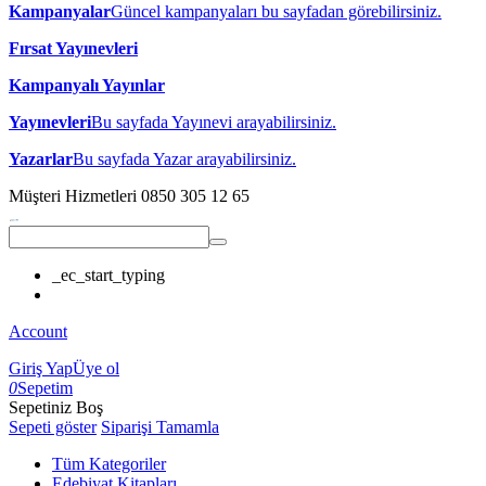
Kampanyalar
Güncel kampanyaları bu sayfadan görebilirsiniz.
Fırsat Yayınevleri
Kampanyalı Yayınlar
Yayınevleri
Bu sayfada Yayınevi arayabilirsiniz.
Yazarlar
Bu sayfada Yazar arayabilirsiniz.
Müşteri Hizmetleri
0850 305 12 65
_ec_start_typing
Account
Giriş Yap
Üye ol
0
Sepetim
Sepetiniz Boş
Sepeti göster
Siparişi Tamamla
Tüm Kategoriler
Edebiyat Kitapları