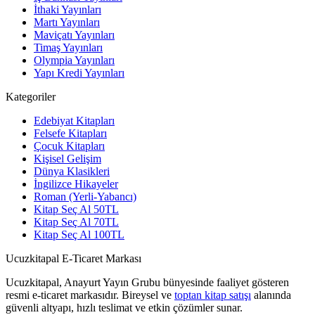
İthaki Yayınları
Martı Yayınları
Maviçatı Yayınları
Timaş Yayınları
Olympia Yayınları
Yapı Kredi Yayınları
Kategoriler
Edebiyat Kitapları
Felsefe Kitapları
Çocuk Kitapları
Kişisel Gelişim
Dünya Klasikleri
İngilizce Hikayeler
Roman (Yerli-Yabancı)
Kitap Seç Al 50TL
Kitap Seç Al 70TL
Kitap Seç Al 100TL
Ucuzkitapal E-Ticaret Markası
Ucuzkitapal, Anayurt Yayın Grubu bünyesinde faaliyet gösteren
resmi e-ticaret markasıdır. Bireysel ve
toptan kitap satışı
alanında
güvenli altyapı, hızlı teslimat ve etkin çözümler sunar.