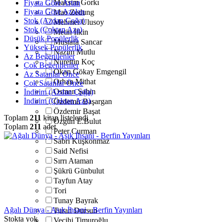
Maksim Gorkı
Fiyata Göre Artan
Fiyata Göre Azalan
Mao Zedung
Stok (Azdan Çoğa)
Mehmet Ulusoy
Stok (Çoktan Aza)
Metin İlkin
Düşük Popülerlik
Mustafa Sancar
Yüksek Popülerlik
Nazım Mutlu
Az Beğenilenler
Nurettin Koç
Çok Beğenilenler
Okan Gökay Emgengil
Az Satanlar Önce
Orhan Mithat
Çok Satanlar Önce
Osman Şahin
İndirim (Azdan Çoğa)
İndirim (Çoktan Aza)
Özdemir Başargan
Özdemir Başat
Toplam
211
kitap listelendi
Özgün E.Bulut
Toplam
211
adet
Peter Curman
Sabri Kuşkonmaz
Said Nefisi
Sırrı Ataman
Şükrü Günbulut
Tayfun Atay
Tori
Tunay Bayrak
Ağalı Dünya - Aşık İhsani - Berfin Yayınları
Turan Dursun
Stokta yok
Vecihi Timuroğlu