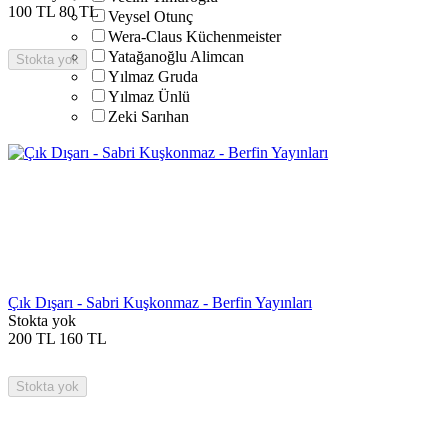
100
TL
80
TL
Veysel Otunç
Wera-Claus Küchenmeister
Yatağanoğlu Alimcan
Stokta yok
Yılmaz Gruda
Yılmaz Ünlü
Zeki Sarıhan
Çık Dışarı - Sabri Kuşkonmaz - Berfin Yayınları
Stokta yok
200
TL
160
TL
Stokta yok