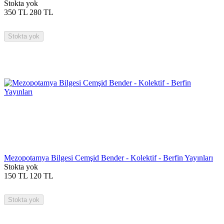
Stokta yok
350
TL
280
TL
Stokta yok
Mezopotamya Bilgesi Cemşid Bender - Kolektif - Berfin Yayınları
Stokta yok
150
TL
120
TL
Stokta yok