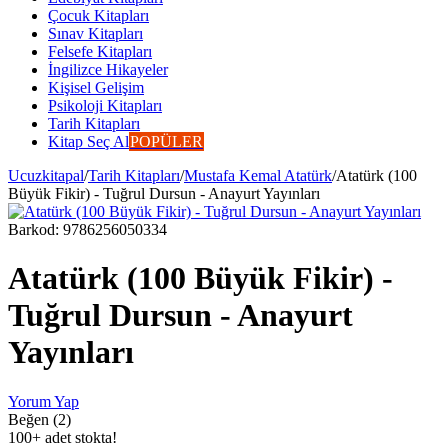
Çocuk Kitapları
Sınav Kitapları
Felsefe Kitapları
İngilizce Hikayeler
Kişisel Gelişim
Psikoloji Kitapları
Tarih Kitapları
Kitap Seç Al
POPÜLER
Ucuzkitapal
/
Tarih Kitapları
/
Mustafa Kemal Atatürk
/
Atatürk (100
Büyük Fikir) - Tuğrul Dursun - Anayurt Yayınları
Barkod:
9786256050334
Atatürk (100 Büyük Fikir) -
Tuğrul Dursun - Anayurt
Yayınları
Yorum Yap
Beğen (2)
100+ adet stokta!