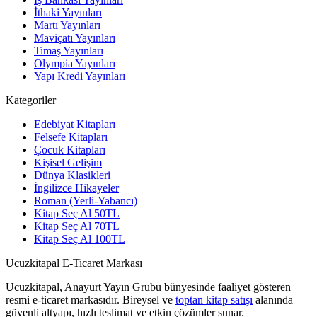
İthaki Yayınları
Martı Yayınları
Maviçatı Yayınları
Timaş Yayınları
Olympia Yayınları
Yapı Kredi Yayınları
Kategoriler
Edebiyat Kitapları
Felsefe Kitapları
Çocuk Kitapları
Kişisel Gelişim
Dünya Klasikleri
İngilizce Hikayeler
Roman (Yerli-Yabancı)
Kitap Seç Al 50TL
Kitap Seç Al 70TL
Kitap Seç Al 100TL
Ucuzkitapal E-Ticaret Markası
Ucuzkitapal, Anayurt Yayın Grubu bünyesinde faaliyet gösteren
resmi e-ticaret markasıdır. Bireysel ve
toptan kitap satışı
alanında
güvenli altyapı, hızlı teslimat ve etkin çözümler sunar.