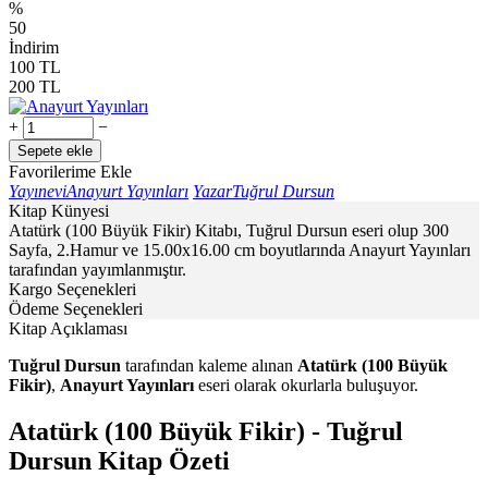
%
50
İndirim
100
TL
200
TL
+
−
Sepete ekle
Favorilerime Ekle
Yayınevi
Anayurt Yayınları
Yazar
Tuğrul Dursun
Kitap Künyesi
Atatürk (100 Büyük Fikir) Kitabı, Tuğrul Dursun eseri olup 300
Sayfa, 2.Hamur ve 15.00x16.00 cm boyutlarında Anayurt Yayınları
tarafından yayımlanmıştır.
Kargo Seçenekleri
Ödeme Seçenekleri
Kitap Açıklaması
Tuğrul Dursun
tarafından kaleme alınan
Atatürk (100 Büyük
Fikir)
,
Anayurt Yayınları
eseri olarak okurlarla buluşuyor.
Atatürk (100 Büyük Fikir) - Tuğrul
Dursun Kitap Özeti