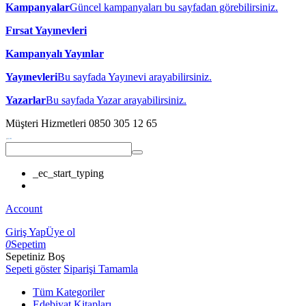
Kampanyalar
Güncel kampanyaları bu sayfadan görebilirsiniz.
Fırsat Yayınevleri
Kampanyalı Yayınlar
Yayınevleri
Bu sayfada Yayınevi arayabilirsiniz.
Yazarlar
Bu sayfada Yazar arayabilirsiniz.
Müşteri Hizmetleri
0850 305 12 65
_ec_start_typing
Account
Giriş Yap
Üye ol
0
Sepetim
Sepetiniz Boş
Sepeti göster
Siparişi Tamamla
Tüm Kategoriler
Edebiyat Kitapları