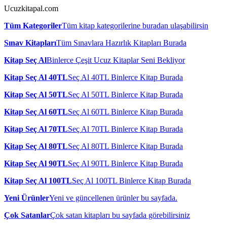
Ucuzkitapal.com
Tüm Kategoriler
Tüm kitap kategorilerine buradan ulaşabilirsin
Sınav Kitapları
Tüm Sınavlara Hazırlık Kitapları Burada
Kitap Seç Al
Binlerce Çeşit Ucuz Kitaplar Seni Bekliyor
Kitap Seç Al 40TL
Seç Al 40TL Binlerce Kitap Burada
Kitap Seç Al 50TL
Seç Al 50TL Binlerce Kitap Burada
Kitap Seç Al 60TL
Seç Al 60TL Binlerce Kitap Burada
Kitap Seç Al 70TL
Seç Al 70TL Binlerce Kitap Burada
Kitap Seç Al 80TL
Seç Al 80TL Binlerce Kitap Burada
Kitap Seç Al 90TL
Seç Al 90TL Binlerce Kitap Burada
Kitap Seç Al 100TL
Seç Al 100TL Binlerce Kitap Burada
Yeni Ürünler
Yeni ve güncellenen ürünler bu sayfada.
Çok Satanlar
Çok satan kitapları bu sayfada görebilirsiniz