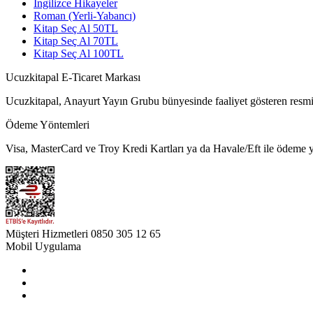
İngilizce Hikayeler
Roman (Yerli-Yabancı)
Kitap Seç Al 50TL
Kitap Seç Al 70TL
Kitap Seç Al 100TL
Ucuzkitapal E-Ticaret Markası
Ucuzkitapal, Anayurt Yayın Grubu bünyesinde faaliyet gösteren resmi 
Ödeme Yöntemleri
Visa, MasterCard ve Troy Kredi Kartları ya da Havale/Eft ile ödeme ya
Müşteri Hizmetleri
0850 305 12 65
Mobil Uygulama