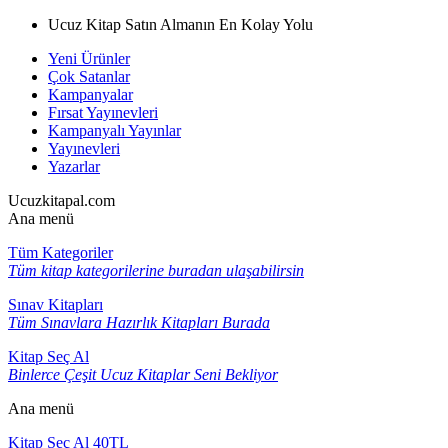
Ucuz Kitap Satın Almanın En Kolay Yolu
Yeni Ürünler
Çok Satanlar
Kampanyalar
Fırsat Yayınevleri
Kampanyalı Yayınlar
Yayınevleri
Yazarlar
Ucuzkitapal.com
Ana menü
Tüm Kategoriler
Tüm kitap kategorilerine buradan ulaşabilirsin
Sınav Kitapları
Tüm Sınavlara Hazırlık Kitapları Burada
Kitap Seç Al
Binlerce Çeşit Ucuz Kitaplar Seni Bekliyor
Ana menü
Kitap Seç Al 40TL