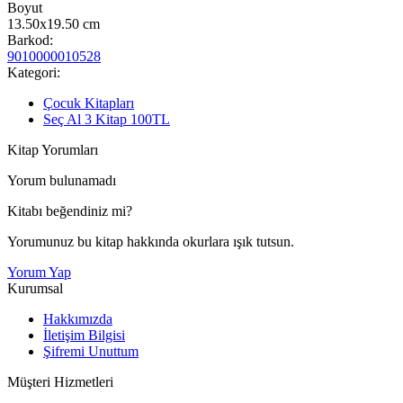
Boyut
13.50x19.50
cm
Barkod:
9010000010528
Kategori:
Çocuk Kitapları
Seç Al 3 Kitap 100TL
Kitap Yorumları
Yorum bulunamadı
Kitabı beğendiniz mi?
Yorumunuz bu kitap hakkında okurlara ışık tutsun.
Yorum Yap
Kurumsal
Hakkımızda
İletişim Bilgisi
Şifremi Unuttum
Müşteri Hizmetleri