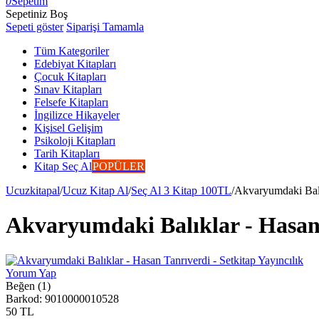
0
Sepetim
Sepetiniz Boş
Sepeti göster
Siparişi Tamamla
Tüm Kategoriler
Edebiyat Kitapları
Çocuk Kitapları
Sınav Kitapları
Felsefe Kitapları
İngilizce Hikayeler
Kişisel Gelişim
Psikoloji Kitapları
Tarih Kitapları
Kitap Seç Al
POPÜLER
Ucuzkitapal
/
Ucuz Kitap Al
/
Seç Al 3 Kitap 100TL
/
Akvaryumdaki Balık
Akvaryumdaki Balıklar - Hasan 
Yorum Yap
Beğen (1)
Barkod:
9010000010528
50
TL