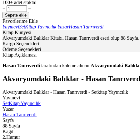
100+ adet stokta!
+
−
Sepete ekle
Favorilerime Ekle
Yayınevi
SetKitap Yayıncılık
Yazar
Hasan Tanrıverdi
Kitap Künyesi
Akvaryumdaki Balıklar Kitabı, Hasan Tanrıverdi eseri olup 88 Sayfa,
Kargo Seçenekleri
Ödeme Seçenekleri
Kitap Açıklaması
Hasan Tanrıverdi
tarafından kaleme alınan
Akvaryumdaki Balıkla
Akvaryumdaki Balıklar - Hasan Tanrıverd
Akvaryumdaki Balıklar - Hasan Tanrıverdi - Setkitap Yayıncılık
Yayınevi
SetKitap Yayıncılık
Yazar
Hasan Tanrıverdi
Sayfa
88
Sayfa
Kağıt
2.Hamur