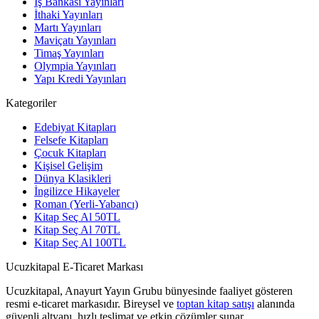
İş Bankası Yayınları
İthaki Yayınları
Martı Yayınları
Maviçatı Yayınları
Timaş Yayınları
Olympia Yayınları
Yapı Kredi Yayınları
Kategoriler
Edebiyat Kitapları
Felsefe Kitapları
Çocuk Kitapları
Kişisel Gelişim
Dünya Klasikleri
İngilizce Hikayeler
Roman (Yerli-Yabancı)
Kitap Seç Al 50TL
Kitap Seç Al 70TL
Kitap Seç Al 100TL
Ucuzkitapal E-Ticaret Markası
Ucuzkitapal, Anayurt Yayın Grubu bünyesinde faaliyet gösteren
resmi e-ticaret markasıdır. Bireysel ve
toptan kitap satışı
alanında
güvenli altyapı, hızlı teslimat ve etkin çözümler sunar.