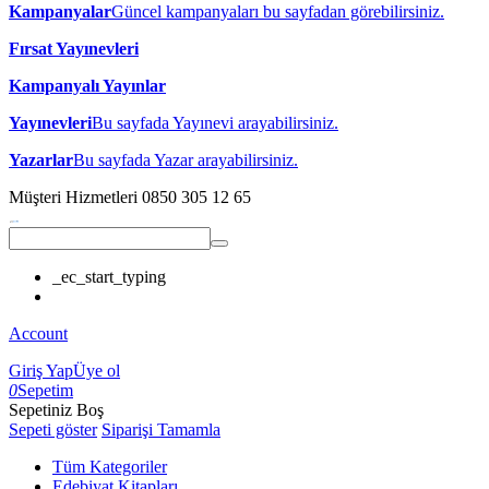
Kampanyalar
Güncel kampanyaları bu sayfadan görebilirsiniz.
Fırsat Yayınevleri
Kampanyalı Yayınlar
Yayınevleri
Bu sayfada Yayınevi arayabilirsiniz.
Yazarlar
Bu sayfada Yazar arayabilirsiniz.
Müşteri Hizmetleri
0850 305 12 65
_ec_start_typing
Account
Giriş Yap
Üye ol
0
Sepetim
Sepetiniz Boş
Sepeti göster
Siparişi Tamamla
Tüm Kategoriler
Edebiyat Kitapları