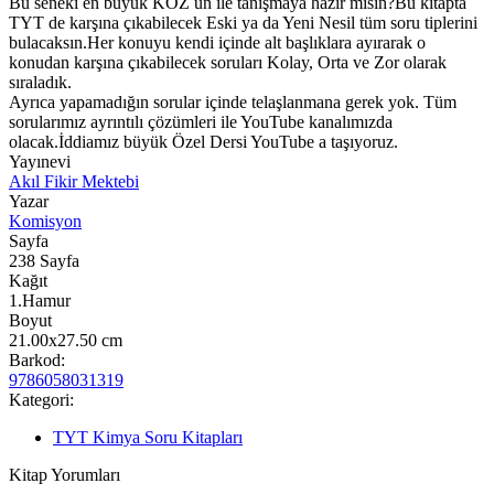
Bu seneki en büyük KOZ un ile tanışmaya hazır mısın?Bu kitapta
TYT de karşına çıkabilecek Eski ya da Yeni Nesil tüm soru tiplerini
bulacaksın.Her konuyu kendi içinde alt başlıklara ayırarak o
konudan karşına çıkabilecek soruları Kolay, Orta ve Zor olarak
sıraladık.
Ayrıca yapamadığın sorular içinde telaşlanmana gerek yok. Tüm
sorularımız ayrıntılı çözümleri ile YouTube kanalımızda
olacak.İddiamız büyük Özel Dersi YouTube a taşıyoruz.
Yayınevi
Akıl Fikir Mektebi
Yazar
Komisyon
Sayfa
238
Sayfa
Kağıt
1.Hamur
Boyut
21.00x27.50
cm
Barkod:
9786058031319
Kategori:
TYT Kimya Soru Kitapları
Kitap Yorumları