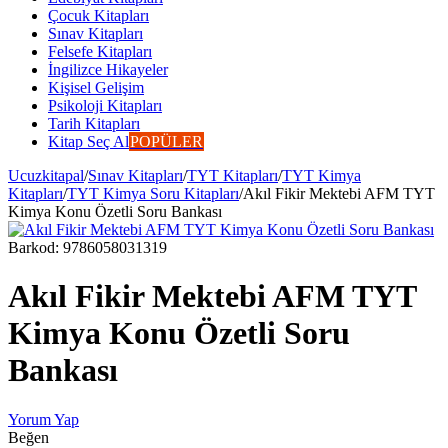
Çocuk Kitapları
Sınav Kitapları
Felsefe Kitapları
İngilizce Hikayeler
Kişisel Gelişim
Psikoloji Kitapları
Tarih Kitapları
Kitap Seç Al
POPÜLER
Ucuzkitapal
/
Sınav Kitapları
/
TYT Kitapları
/
TYT Kimya
Kitapları
/
TYT Kimya Soru Kitapları
/
Akıl Fikir Mektebi AFM TYT
Kimya Konu Özetli Soru Bankası
Barkod:
9786058031319
Akıl Fikir Mektebi AFM TYT
Kimya Konu Özetli Soru
Bankası
Yorum Yap
Beğen