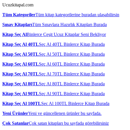
Ucuzkitapal.com
Tüm Kategoriler
Tüm kitap kategorilerine buradan ulaşabilirsin
Sınav Kitapları
Tüm Sınavlara Hazırlık Kitapları Burada
Kitap Seç Al
Binlerce Çeşit Ucuz Kitaplar Seni Bekliyor
Kitap Seç Al 40TL
Seç Al 40TL Binlerce Kitap Burada
Kitap Seç Al 50TL
Seç Al 50TL Binlerce Kitap Burada
Kitap Seç Al 60TL
Seç Al 60TL Binlerce Kitap Burada
Kitap Seç Al 70TL
Seç Al 70TL Binlerce Kitap Burada
Kitap Seç Al 80TL
Seç Al 80TL Binlerce Kitap Burada
Kitap Seç Al 90TL
Seç Al 90TL Binlerce Kitap Burada
Kitap Seç Al 100TL
Seç Al 100TL Binlerce Kitap Burada
Yeni Ürünler
Yeni ve güncellenen ürünler bu sayfada.
Çok Satanlar
Çok satan kitapları bu sayfada görebilirsiniz