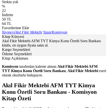
Stokta yok
%
22
İndirim
50
TL
64
TL
Favorilerime Ekle
Yayınevi
Akıl Fikir Mektebi
Yazar
Komisyon
Kitap Künyesi
Akıl Fikir Mektebi AFM TYT Kimya Konu Özetli Soru Bankası
kitabı, en uygun fiyata satın al.
Kargo Seçenekleri
Ödeme Seçenekleri
Kitap Açıklaması
Komisyon
tarafından kaleme alınan
Akıl Fikir Mektebi AFM
TYT Kimya Konu Özetli Soru Bankası
,
Akıl Fikir Mektebi
eseri
olarak okurlarla buluşuyor.
Akıl Fikir Mektebi AFM TYT Kimya
Konu Özetli Soru Bankası - Komisyon
Kitap Özeti