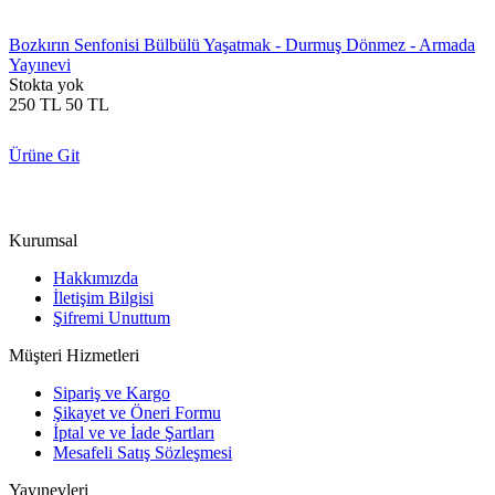
Bozkırın Senfonisi Bülbülü Yaşatmak - Durmuş Dönmez - Armada
Yayınevi
Stokta yok
250
TL
50
TL
Ürüne Git
Kurumsal
Hakkımızda
İletişim Bilgisi
Şifremi Unuttum
Müşteri Hizmetleri
Sipariş ve Kargo
Şikayet ve Öneri Formu
İptal ve ve İade Şartları
Mesafeli Satış Sözleşmesi
Yayınevleri