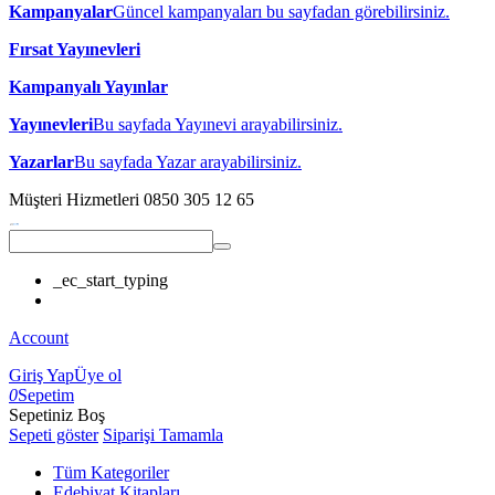
Kampanyalar
Güncel kampanyaları bu sayfadan görebilirsiniz.
Fırsat Yayınevleri
Kampanyalı Yayınlar
Yayınevleri
Bu sayfada Yayınevi arayabilirsiniz.
Yazarlar
Bu sayfada Yazar arayabilirsiniz.
Müşteri Hizmetleri
0850 305 12 65
_ec_start_typing
Account
Giriş Yap
Üye ol
0
Sepetim
Sepetiniz Boş
Sepeti göster
Siparişi Tamamla
Tüm Kategoriler
Edebiyat Kitapları