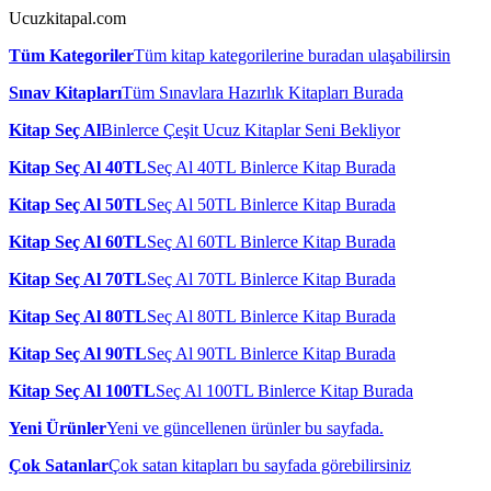
Ucuzkitapal.com
Tüm Kategoriler
Tüm kitap kategorilerine buradan ulaşabilirsin
Sınav Kitapları
Tüm Sınavlara Hazırlık Kitapları Burada
Kitap Seç Al
Binlerce Çeşit Ucuz Kitaplar Seni Bekliyor
Kitap Seç Al 40TL
Seç Al 40TL Binlerce Kitap Burada
Kitap Seç Al 50TL
Seç Al 50TL Binlerce Kitap Burada
Kitap Seç Al 60TL
Seç Al 60TL Binlerce Kitap Burada
Kitap Seç Al 70TL
Seç Al 70TL Binlerce Kitap Burada
Kitap Seç Al 80TL
Seç Al 80TL Binlerce Kitap Burada
Kitap Seç Al 90TL
Seç Al 90TL Binlerce Kitap Burada
Kitap Seç Al 100TL
Seç Al 100TL Binlerce Kitap Burada
Yeni Ürünler
Yeni ve güncellenen ürünler bu sayfada.
Çok Satanlar
Çok satan kitapları bu sayfada görebilirsiniz