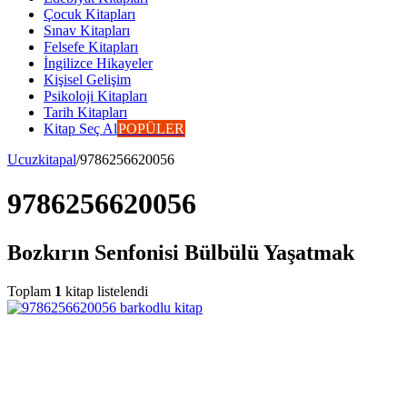
Çocuk Kitapları
Sınav Kitapları
Felsefe Kitapları
İngilizce Hikayeler
Kişisel Gelişim
Psikoloji Kitapları
Tarih Kitapları
Kitap Seç Al
POPÜLER
Ucuzkitapal
/
9786256620056
9786256620056
Bozkırın Senfonisi Bülbülü Yaşatmak
Toplam
1
kitap listelendi