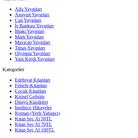
Alfa Yayınları
Anayurt Yayınları
Can Yayınları
İş Bankası Yayınları
İthaki Yayınları
Martı Yayınları
Maviçatı Yayınları
Timaş Yayınları
Olympia Yayınları
Yapı Kredi Yayınları
Kategoriler
Edebiyat Kitapları
Felsefe Kitapları
Çocuk Kitapları
Kişisel Gelişim
Dünya Klasikleri
İngilizce Hikayeler
Roman (Yerli-Yabancı)
Kitap Seç Al 50TL
Kitap Seç Al 70TL
Kitap Seç Al 100TL