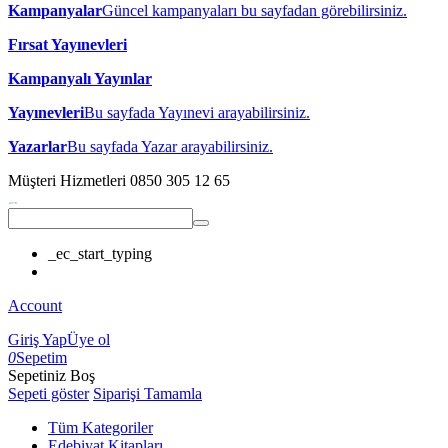
Kampanyalar
Güncel kampanyaları bu sayfadan görebilirsiniz.
Fırsat Yayınevleri
Kampanyalı Yayınlar
Yayınevleri
Bu sayfada Yayınevi arayabilirsiniz.
Yazarlar
Bu sayfada Yazar arayabilirsiniz.
Müşteri Hizmetleri
0850 305 12 65
_ec_start_typing
Account
Giriş Yap
Üye ol
0
Sepetim
Sepetiniz Boş
Sepeti göster
Siparişi Tamamla
Tüm Kategoriler
Edebiyat Kitapları