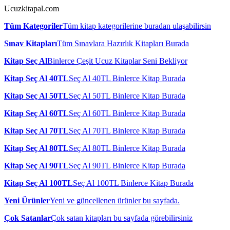
Ucuzkitapal.com
Tüm Kategoriler
Tüm kitap kategorilerine buradan ulaşabilirsin
Sınav Kitapları
Tüm Sınavlara Hazırlık Kitapları Burada
Kitap Seç Al
Binlerce Çeşit Ucuz Kitaplar Seni Bekliyor
Kitap Seç Al 40TL
Seç Al 40TL Binlerce Kitap Burada
Kitap Seç Al 50TL
Seç Al 50TL Binlerce Kitap Burada
Kitap Seç Al 60TL
Seç Al 60TL Binlerce Kitap Burada
Kitap Seç Al 70TL
Seç Al 70TL Binlerce Kitap Burada
Kitap Seç Al 80TL
Seç Al 80TL Binlerce Kitap Burada
Kitap Seç Al 90TL
Seç Al 90TL Binlerce Kitap Burada
Kitap Seç Al 100TL
Seç Al 100TL Binlerce Kitap Burada
Yeni Ürünler
Yeni ve güncellenen ürünler bu sayfada.
Çok Satanlar
Çok satan kitapları bu sayfada görebilirsiniz