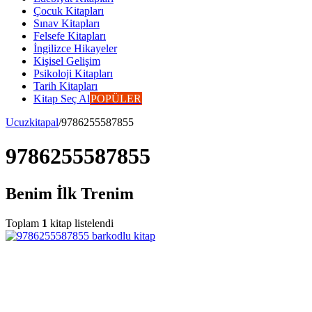
Çocuk Kitapları
Sınav Kitapları
Felsefe Kitapları
İngilizce Hikayeler
Kişisel Gelişim
Psikoloji Kitapları
Tarih Kitapları
Kitap Seç Al
POPÜLER
Ucuzkitapal
/
9786255587855
9786255587855
Benim İlk Trenim
Toplam
1
kitap listelendi