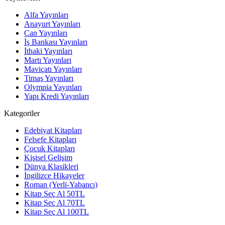
Alfa Yayınları
Anayurt Yayınları
Can Yayınları
İş Bankası Yayınları
İthaki Yayınları
Martı Yayınları
Maviçatı Yayınları
Timaş Yayınları
Olympia Yayınları
Yapı Kredi Yayınları
Kategoriler
Edebiyat Kitapları
Felsefe Kitapları
Çocuk Kitapları
Kişisel Gelişim
Dünya Klasikleri
İngilizce Hikayeler
Roman (Yerli-Yabancı)
Kitap Seç Al 50TL
Kitap Seç Al 70TL
Kitap Seç Al 100TL