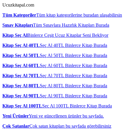
Ucuzkitapal.com
Tüm Kategoriler
Tüm kitap kategorilerine buradan ulaşabilirsin
Sınav Kitapları
Tüm Sınavlara Hazırlık Kitapları Burada
Kitap Seç Al
Binlerce Çeşit Ucuz Kitaplar Seni Bekliyor
Kitap Seç Al 40TL
Seç Al 40TL Binlerce Kitap Burada
Kitap Seç Al 50TL
Seç Al 50TL Binlerce Kitap Burada
Kitap Seç Al 60TL
Seç Al 60TL Binlerce Kitap Burada
Kitap Seç Al 70TL
Seç Al 70TL Binlerce Kitap Burada
Kitap Seç Al 80TL
Seç Al 80TL Binlerce Kitap Burada
Kitap Seç Al 90TL
Seç Al 90TL Binlerce Kitap Burada
Kitap Seç Al 100TL
Seç Al 100TL Binlerce Kitap Burada
Yeni Ürünler
Yeni ve güncellenen ürünler bu sayfada.
Çok Satanlar
Çok satan kitapları bu sayfada görebilirsiniz