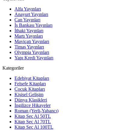
Alfa Yayınları
Anayurt Yayınları
Can Yayınları
İş Bankası Yayınları
İthaki Yayınları
Martı Yayınları
Maviçatı Yayınları
Timaş Yayınları
Olympia Yayınları
Yapı Kredi Yayınları
Kategoriler
Edebiyat Kitapları
Felsefe Kitapları
Çocuk Kitapları
Kişisel Gelişim
Dünya Klasikleri
İngilizce Hikayeler
Roman (Yerli-Yabancı)
Kitap Seç Al 50TL
Kitap Seç Al 70TL
Kitap Seç Al 100TL