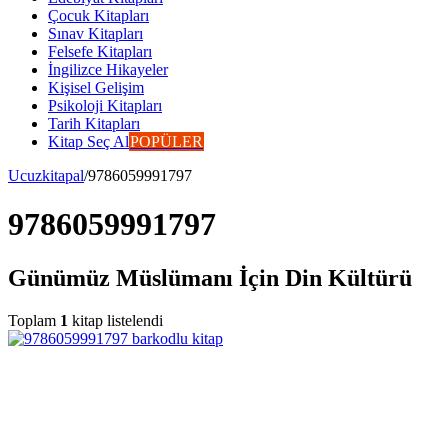
Çocuk Kitapları
Sınav Kitapları
Felsefe Kitapları
İngilizce Hikayeler
Kişisel Gelişim
Psikoloji Kitapları
Tarih Kitapları
Kitap Seç Al
POPÜLER
Ucuzkitapal
/
9786059991797
9786059991797
Günümüz Müslümanı İçin Din Kültürü
Toplam
1
kitap listelendi