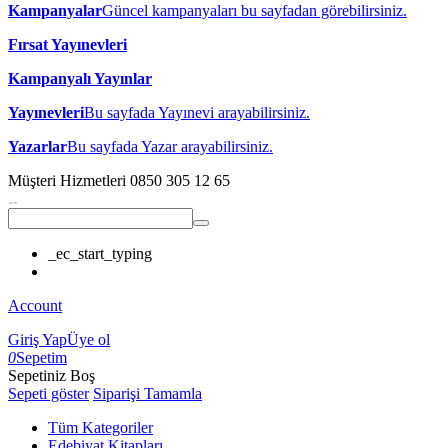
Kampanyalar
Güncel kampanyaları bu sayfadan görebilirsiniz.
Fırsat Yayınevleri
Kampanyalı Yayınlar
Yayınevleri
Bu sayfada Yayınevi arayabilirsiniz.
Yazarlar
Bu sayfada Yazar arayabilirsiniz.
Müşteri Hizmetleri
0850 305 12 65
_ec_start_typing
Account
Giriş Yap
Üye ol
0
Sepetim
Sepetiniz Boş
Sepeti göster
Siparişi Tamamla
Tüm Kategoriler
Edebiyat Kitapları