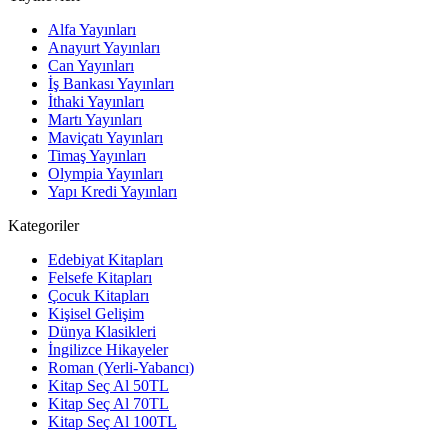
Alfa Yayınları
Anayurt Yayınları
Can Yayınları
İş Bankası Yayınları
İthaki Yayınları
Martı Yayınları
Maviçatı Yayınları
Timaş Yayınları
Olympia Yayınları
Yapı Kredi Yayınları
Kategoriler
Edebiyat Kitapları
Felsefe Kitapları
Çocuk Kitapları
Kişisel Gelişim
Dünya Klasikleri
İngilizce Hikayeler
Roman (Yerli-Yabancı)
Kitap Seç Al 50TL
Kitap Seç Al 70TL
Kitap Seç Al 100TL