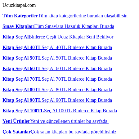
Ucuzkitapal.com
Tüm Kategoriler
Tüm kitap kategorilerine buradan ulaşabilirsin
Sınav Kitapları
Tüm Sınavlara Hazırlık Kitapları Burada
Kitap Seç Al
Binlerce Çeşit Ucuz Kitaplar Seni Bekliyor
Kitap Seç Al 40TL
Seç Al 40TL Binlerce Kitap Burada
Kitap Seç Al 50TL
Seç Al 50TL Binlerce Kitap Burada
Kitap Seç Al 60TL
Seç Al 60TL Binlerce Kitap Burada
Kitap Seç Al 70TL
Seç Al 70TL Binlerce Kitap Burada
Kitap Seç Al 80TL
Seç Al 80TL Binlerce Kitap Burada
Kitap Seç Al 90TL
Seç Al 90TL Binlerce Kitap Burada
Kitap Seç Al 100TL
Seç Al 100TL Binlerce Kitap Burada
Yeni Ürünler
Yeni ve güncellenen ürünler bu sayfada.
Çok Satanlar
Çok satan kitapları bu sayfada görebilirsiniz