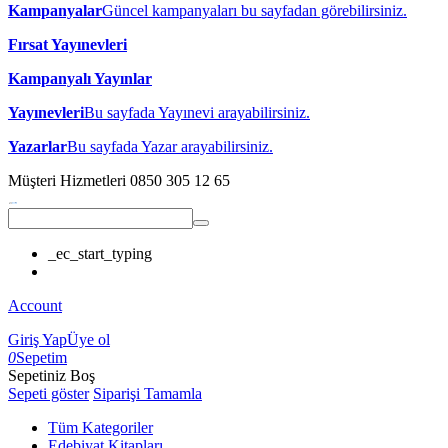
Kampanyalar
Güncel kampanyaları bu sayfadan görebilirsiniz.
Fırsat Yayınevleri
Kampanyalı Yayınlar
Yayınevleri
Bu sayfada Yayınevi arayabilirsiniz.
Yazarlar
Bu sayfada Yazar arayabilirsiniz.
Müşteri Hizmetleri
0850 305 12 65
_ec_start_typing
Account
Giriş Yap
Üye ol
0
Sepetim
Sepetiniz Boş
Sepeti göster
Siparişi Tamamla
Tüm Kategoriler
Edebiyat Kitapları