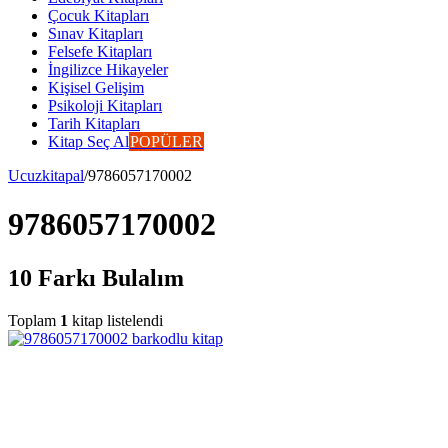
Çocuk Kitapları
Sınav Kitapları
Felsefe Kitapları
İngilizce Hikayeler
Kişisel Gelişim
Psikoloji Kitapları
Tarih Kitapları
Kitap Seç Al
POPÜLER
Ucuzkitapal
/
9786057170002
9786057170002
10 Farkı Bulalım
Toplam
1
kitap listelendi