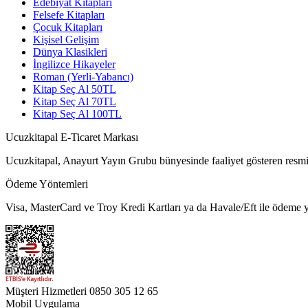
Edebiyat Kitapları
Felsefe Kitapları
Çocuk Kitapları
Kişisel Gelişim
Dünya Klasikleri
İngilizce Hikayeler
Roman (Yerli-Yabancı)
Kitap Seç Al 50TL
Kitap Seç Al 70TL
Kitap Seç Al 100TL
Ucuzkitapal E-Ticaret Markası
Ucuzkitapal, Anayurt Yayın Grubu bünyesinde faaliyet gösteren resmi 
Ödeme Yöntemleri
Visa, MasterCard ve Troy Kredi Kartları ya da Havale/Eft ile ödeme ya
Müşteri Hizmetleri
0850 305 12 65
Mobil Uygulama