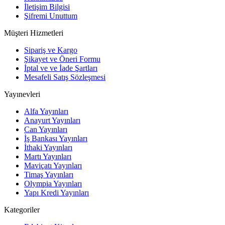
İletişim Bilgisi
Şifremi Unuttum
Müşteri Hizmetleri
Sipariş ve Kargo
Şikayet ve Öneri Formu
İptal ve ve İade Şartları
Mesafeli Satış Sözleşmesi
Yayınevleri
Alfa Yayınları
Anayurt Yayınları
Can Yayınları
İş Bankası Yayınları
İthaki Yayınları
Martı Yayınları
Maviçatı Yayınları
Timaş Yayınları
Olympia Yayınları
Yapı Kredi Yayınları
Kategoriler