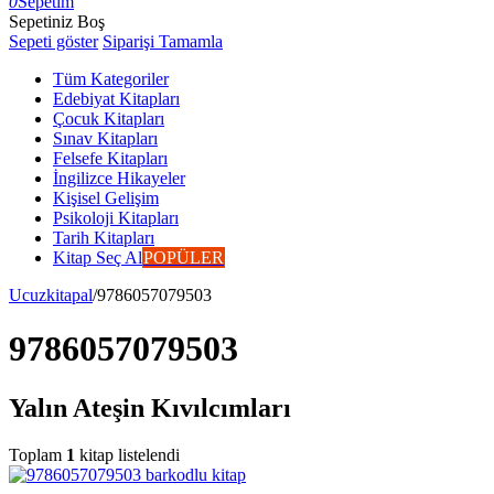
0
Sepetim
Sepetiniz Boş
Sepeti göster
Siparişi Tamamla
Tüm Kategoriler
Edebiyat Kitapları
Çocuk Kitapları
Sınav Kitapları
Felsefe Kitapları
İngilizce Hikayeler
Kişisel Gelişim
Psikoloji Kitapları
Tarih Kitapları
Kitap Seç Al
POPÜLER
Ucuzkitapal
/
9786057079503
9786057079503
Yalın Ateşin Kıvılcımları
Toplam
1
kitap listelendi