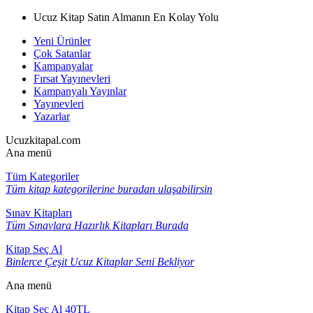
Ucuz Kitap Satın Almanın En Kolay Yolu
Yeni Ürünler
Çok Satanlar
Kampanyalar
Fırsat Yayınevleri
Kampanyalı Yayınlar
Yayınevleri
Yazarlar
Ucuzkitapal.com
Ana menü
Tüm Kategoriler
Tüm kitap kategorilerine buradan ulaşabilirsin
Sınav Kitapları
Tüm Sınavlara Hazırlık Kitapları Burada
Kitap Seç Al
Binlerce Çeşit Ucuz Kitaplar Seni Bekliyor
Ana menü
Kitap Seç Al 40TL