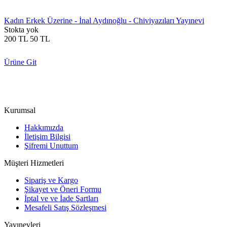
Kadın Erkek Üzerine - İnal Aydınoğlu - Chiviyazıları Yayınevi
Stokta yok
200
TL
50
TL
Ürüne Git
Kurumsal
Hakkımızda
İletişim Bilgisi
Şifremi Unuttum
Müşteri Hizmetleri
Sipariş ve Kargo
Şikayet ve Öneri Formu
İptal ve ve İade Şartları
Mesafeli Satış Sözleşmesi
Yayınevleri