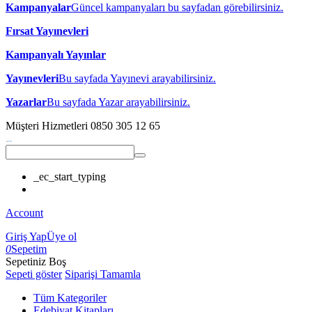
Kampanyalar
Güncel kampanyaları bu sayfadan görebilirsiniz.
Fırsat Yayınevleri
Kampanyalı Yayınlar
Yayınevleri
Bu sayfada Yayınevi arayabilirsiniz.
Yazarlar
Bu sayfada Yazar arayabilirsiniz.
Müşteri Hizmetleri
0850 305 12 65
_ec_start_typing
Account
Giriş Yap
Üye ol
0
Sepetim
Sepetiniz Boş
Sepeti göster
Siparişi Tamamla
Tüm Kategoriler
Edebiyat Kitapları