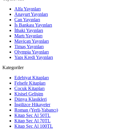
Alfa Yayınları
Anayurt Yayınları
Can Yayınları
İş Bankası Yayınları
İthaki Yayınları
Martı Yayınları
Maviçatı Yayınları
Timaş Yayınları
Olympia Yayınları
Yapı Kredi Yayınları
Kategoriler
Edebiyat Kitapları
Felsefe Kitapları
Çocuk Kitapları
Kişisel Gelişim
Dünya Klasikleri
İngilizce Hikayeler
Roman (Yerli-Yabancı)
Kitap Seç Al 50TL
Kitap Seç Al 70TL
Kitap Seç Al 100TL