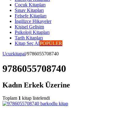
Çocuk Kitapları
Sınav Kitapları
Felsefe Kitapları
İngilizce Hikayeler
Kişisel Gelişim
Psikoloji Kitapları
Tarih Kitapları
Kitap Seç Al
POPÜLER
Ucuzkitapal
/
9786055708740
9786055708740
Kadın Erkek Üzerine
Toplam
1
kitap listelendi