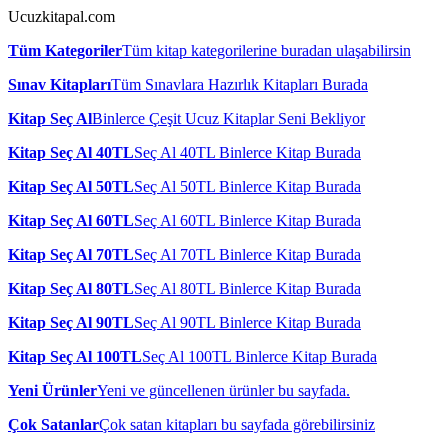
Ucuzkitapal.com
Tüm Kategoriler
Tüm kitap kategorilerine buradan ulaşabilirsin
Sınav Kitapları
Tüm Sınavlara Hazırlık Kitapları Burada
Kitap Seç Al
Binlerce Çeşit Ucuz Kitaplar Seni Bekliyor
Kitap Seç Al 40TL
Seç Al 40TL Binlerce Kitap Burada
Kitap Seç Al 50TL
Seç Al 50TL Binlerce Kitap Burada
Kitap Seç Al 60TL
Seç Al 60TL Binlerce Kitap Burada
Kitap Seç Al 70TL
Seç Al 70TL Binlerce Kitap Burada
Kitap Seç Al 80TL
Seç Al 80TL Binlerce Kitap Burada
Kitap Seç Al 90TL
Seç Al 90TL Binlerce Kitap Burada
Kitap Seç Al 100TL
Seç Al 100TL Binlerce Kitap Burada
Yeni Ürünler
Yeni ve güncellenen ürünler bu sayfada.
Çok Satanlar
Çok satan kitapları bu sayfada görebilirsiniz