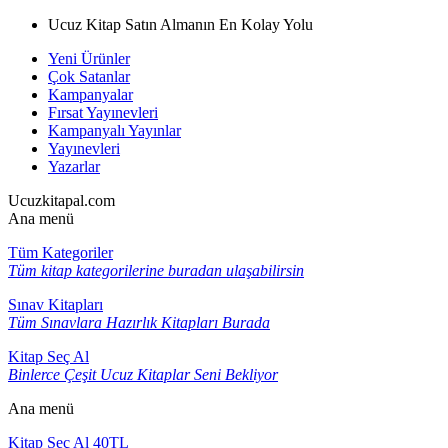
Ucuz Kitap Satın Almanın En Kolay Yolu
Yeni Ürünler
Çok Satanlar
Kampanyalar
Fırsat Yayınevleri
Kampanyalı Yayınlar
Yayınevleri
Yazarlar
Ucuzkitapal.com
Ana menü
Tüm Kategoriler
Tüm kitap kategorilerine buradan ulaşabilirsin
Sınav Kitapları
Tüm Sınavlara Hazırlık Kitapları Burada
Kitap Seç Al
Binlerce Çeşit Ucuz Kitaplar Seni Bekliyor
Ana menü
Kitap Seç Al 40TL