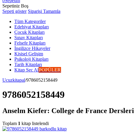
0
Sepetim
Sepetiniz Boş
Sepeti göster
Siparişi Tamamla
Tüm Kategoriler
Edebiyat Kitapları
Çocuk Kitapları
Sınav Kitapları
Felsefe Kitapları
İngilizce Hikayeler
Kişisel Gelişim
Psikoloji Kitapları
Tarih Kitapları
Kitap Seç Al
POPÜLER
Ucuzkitapal
/
9786052158449
9786052158449
Anselm Kiefer: College de France Dersleri
Toplam
1
kitap listelendi