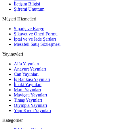
İletişim Bilgisi
Şifremi Unuttum
Müşteri Hizmetleri
Sipariş ve Kargo
Şikayet ve Öneri Formu
İptal ve ve İade Şartları
Mesafeli Satış Sözleşmesi
Yayınevleri
Alfa Yayınları
Anayurt Yayınları
Can Yayınları
İş Bankası Yayınları
İthaki Yayınları
Martı Yayınları
Maviçatı Yayınları
Timaş Yayınları
Olympia Yayınları
Yapı Kredi Yayınları
Kategoriler