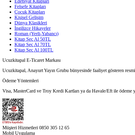
Edebiyat Kitapları
Felsefe Kitapları
Çocuk Kitapları
Kişisel Gelişim
Dünya Klasikleri
İngilizce Hikayeler
Roman (Yerli-Yabancı)
Kitap Seç Al 50TL
Kitap Seç Al 70TL
Kitap Seç Al 100TL
Ucuzkitapal E-Ticaret Markası
Ucuzkitapal, Anayurt Yayın Grubu bünyesinde faaliyet gösteren resmi 
Ödeme Yöntemleri
Visa, MasterCard ve Troy Kredi Kartları ya da Havale/Eft ile ödeme ya
Müşteri Hizmetleri
0850 305 12 65
Mobil Uygulama