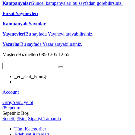
Kampanyalar
Güncel kampanyaları bu sayfadan görebilirsiniz.
Fırsat Yayınevleri
Kampanyalı Yayınlar
Yayınevleri
Bu sayfada Yayınevi arayabilirsiniz.
Yazarlar
Bu sayfada Yazar arayabilirsiniz.
Müşteri Hizmetleri
0850 305 12 65
_ec_start_typing
Account
Giriş Yap
Üye ol
0
Sepetim
Sepetiniz Boş
Sepeti göster
Siparişi Tamamla
Tüm Kategoriler
Edebiyat Kitapları