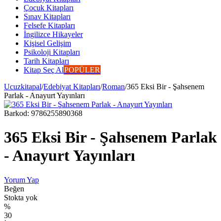
Çocuk Kitapları
Sınav Kitapları
Felsefe Kitapları
İngilizce Hikayeler
Kişisel Gelişim
Psikoloji Kitapları
Tarih Kitapları
Kitap Seç Al
POPÜLER
Ucuzkitapal
/
Edebiyat Kitapları
/
Roman
/
365 Eksi Bir - Şahsenem
Parlak - Anayurt Yayınları
Barkod:
9786255890368
365 Eksi Bir - Şahsenem Parlak
- Anayurt Yayınları
Yorum Yap
Beğen
Stokta yok
%
30