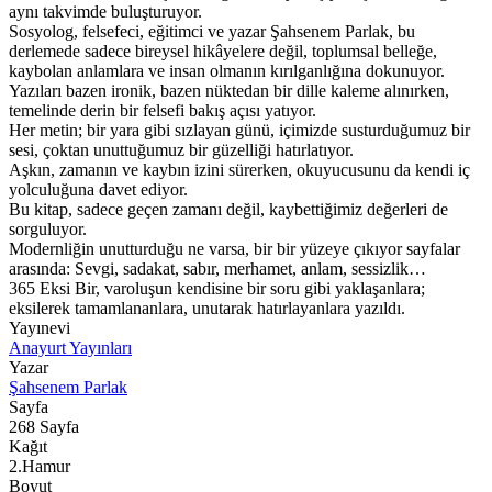
aynı takvimde buluşturuyor.
Sosyolog, felsefeci, eğitimci ve yazar Şahsenem Parlak, bu
derlemede sadece bireysel hikâyelere değil, toplumsal belleğe,
kaybolan anlamlara ve insan olmanın kırılganlığına dokunuyor.
Yazıları bazen ironik, bazen nüktedan bir dille kaleme alınırken,
temelinde derin bir felsefi bakış açısı yatıyor.
Her metin; bir yara gibi sızlayan günü, içimizde susturduğumuz bir
sesi, çoktan unuttuğumuz bir güzelliği hatırlatıyor.
Aşkın, zamanın ve kaybın izini sürerken, okuyucusunu da kendi iç
yolculuğuna davet ediyor.
Bu kitap, sadece geçen zamanı değil, kaybettiğimiz değerleri de
sorguluyor.
Modernliğin unutturduğu ne varsa, bir bir yüzeye çıkıyor sayfalar
arasında: Sevgi, sadakat, sabır, merhamet, anlam, sessizlik…
365 Eksi Bir, varoluşun kendisine bir soru gibi yaklaşanlara;
eksilerek tamamlananlara, unutarak hatırlayanlara yazıldı.
Yayınevi
Anayurt Yayınları
Yazar
Şahsenem Parlak
Sayfa
268
Sayfa
Kağıt
2.Hamur
Boyut