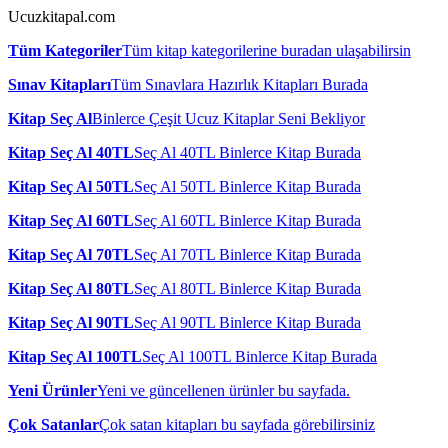
Ucuzkitapal.com
Tüm Kategoriler
Tüm kitap kategorilerine buradan ulaşabilirsin
Sınav Kitapları
Tüm Sınavlara Hazırlık Kitapları Burada
Kitap Seç Al
Binlerce Çeşit Ucuz Kitaplar Seni Bekliyor
Kitap Seç Al 40TL
Seç Al 40TL Binlerce Kitap Burada
Kitap Seç Al 50TL
Seç Al 50TL Binlerce Kitap Burada
Kitap Seç Al 60TL
Seç Al 60TL Binlerce Kitap Burada
Kitap Seç Al 70TL
Seç Al 70TL Binlerce Kitap Burada
Kitap Seç Al 80TL
Seç Al 80TL Binlerce Kitap Burada
Kitap Seç Al 90TL
Seç Al 90TL Binlerce Kitap Burada
Kitap Seç Al 100TL
Seç Al 100TL Binlerce Kitap Burada
Yeni Ürünler
Yeni ve güncellenen ürünler bu sayfada.
Çok Satanlar
Çok satan kitapları bu sayfada görebilirsiniz