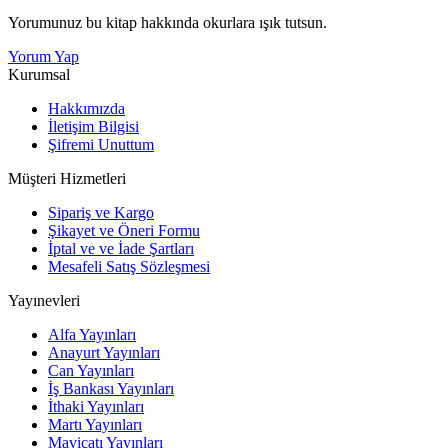
Yorumunuz bu kitap hakkında okurlara ışık tutsun.
Yorum Yap
Kurumsal
Hakkımızda
İletişim Bilgisi
Şifremi Unuttum
Müşteri Hizmetleri
Sipariş ve Kargo
Şikayet ve Öneri Formu
İptal ve ve İade Şartları
Mesafeli Satış Sözleşmesi
Yayınevleri
Alfa Yayınları
Anayurt Yayınları
Can Yayınları
İş Bankası Yayınları
İthaki Yayınları
Martı Yayınları
Maviçatı Yayınları