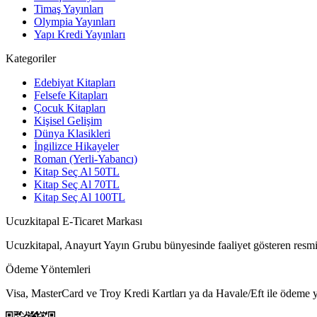
Timaş Yayınları
Olympia Yayınları
Yapı Kredi Yayınları
Kategoriler
Edebiyat Kitapları
Felsefe Kitapları
Çocuk Kitapları
Kişisel Gelişim
Dünya Klasikleri
İngilizce Hikayeler
Roman (Yerli-Yabancı)
Kitap Seç Al 50TL
Kitap Seç Al 70TL
Kitap Seç Al 100TL
Ucuzkitapal E-Ticaret Markası
Ucuzkitapal, Anayurt Yayın Grubu bünyesinde faaliyet gösteren resmi 
Ödeme Yöntemleri
Visa, MasterCard ve Troy Kredi Kartları ya da Havale/Eft ile ödeme ya