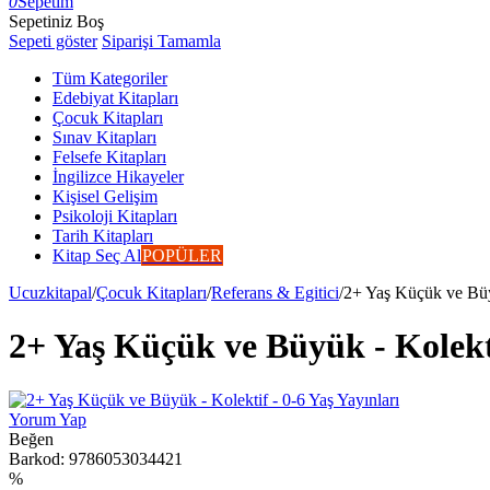
0
Sepetim
Sepetiniz Boş
Sepeti göster
Siparişi Tamamla
Tüm Kategoriler
Edebiyat Kitapları
Çocuk Kitapları
Sınav Kitapları
Felsefe Kitapları
İngilizce Hikayeler
Kişisel Gelişim
Psikoloji Kitapları
Tarih Kitapları
Kitap Seç Al
POPÜLER
Ucuzkitapal
/
Çocuk Kitapları
/
Referans & Egitici
/
2+ Yaş Küçük ve Büyü
2+ Yaş Küçük ve Büyük - Kolekti
Yorum Yap
Beğen
Barkod:
9786053034421
%