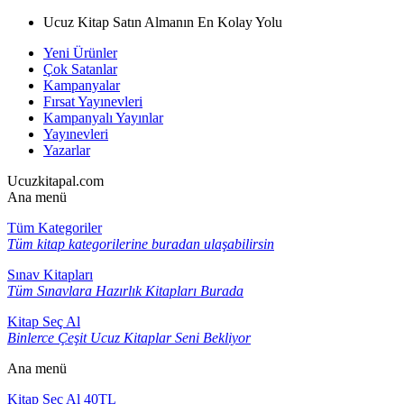
Ucuz Kitap Satın Almanın En Kolay Yolu
Yeni Ürünler
Çok Satanlar
Kampanyalar
Fırsat Yayınevleri
Kampanyalı Yayınlar
Yayınevleri
Yazarlar
Ucuzkitapal.com
Ana menü
Tüm Kategoriler
Tüm kitap kategorilerine buradan ulaşabilirsin
Sınav Kitapları
Tüm Sınavlara Hazırlık Kitapları Burada
Kitap Seç Al
Binlerce Çeşit Ucuz Kitaplar Seni Bekliyor
Ana menü
Kitap Seç Al 40TL