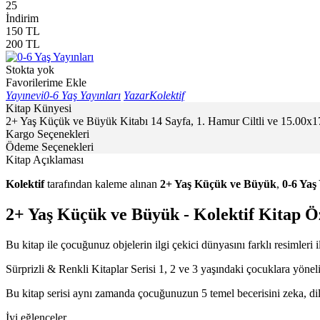
25
İndirim
150
TL
200
TL
Stokta yok
Favorilerime Ekle
Yayınevi
0-6 Yaş Yayınları
Yazar
Kolektif
Kitap Künyesi
2+ Yaş Küçük ve Büyük Kitabı 14 Sayfa, 1. Hamur Ciltli ve 15.00x17.
Kargo Seçenekleri
Ödeme Seçenekleri
Kitap Açıklaması
Kolektif
tarafından kaleme alınan
2+ Yaş Küçük ve Büyük
,
0-6 Yaş
2+ Yaş Küçük ve Büyük - Kolektif Kitap Ö
Bu kitap ile çocuğunuz objelerin ilgi çekici dünyasını farklı resimleri
Sürprizli & Renkli Kitaplar Serisi 1, 2 ve 3 yaşındaki çocuklara yönel
Bu kitap serisi aynı zamanda çocuğunuzun 5 temel becerisini zeka, dild
İyi eğlenceler…