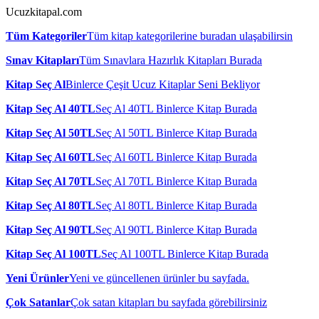
Ucuzkitapal.com
Tüm Kategoriler
Tüm kitap kategorilerine buradan ulaşabilirsin
Sınav Kitapları
Tüm Sınavlara Hazırlık Kitapları Burada
Kitap Seç Al
Binlerce Çeşit Ucuz Kitaplar Seni Bekliyor
Kitap Seç Al 40TL
Seç Al 40TL Binlerce Kitap Burada
Kitap Seç Al 50TL
Seç Al 50TL Binlerce Kitap Burada
Kitap Seç Al 60TL
Seç Al 60TL Binlerce Kitap Burada
Kitap Seç Al 70TL
Seç Al 70TL Binlerce Kitap Burada
Kitap Seç Al 80TL
Seç Al 80TL Binlerce Kitap Burada
Kitap Seç Al 90TL
Seç Al 90TL Binlerce Kitap Burada
Kitap Seç Al 100TL
Seç Al 100TL Binlerce Kitap Burada
Yeni Ürünler
Yeni ve güncellenen ürünler bu sayfada.
Çok Satanlar
Çok satan kitapları bu sayfada görebilirsiniz