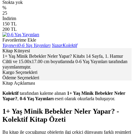
Stokta yok
%
25
İndirim
150
TL
200
TL
Favorilerime Ekle
Yayınevi
0-6 Yaş Yayınları
Yazar
Kolektif
Kitap Künyesi
1+ Yaş Minik Bebekler Neler Yapar? Kitabı 14 Sayfa, 1. Hamur
Ciltli ve 15.00x17.00 cm boyutlarında 0-6 Yaş Yayınları tarafından
yayımlanmıştır.
Kargo Seçenekleri
Ödeme Seçenekleri
Kitap Açıklaması
Kolektif
tarafından kaleme alınan
1+ Yaş Minik Bebekler Neler
Yapar?
,
0-6 Yaş Yayınları
eseri olarak okurlarla buluşuyor.
1+ Yaş Minik Bebekler Neler Yapar? -
Kolektif Kitap Özeti
Bu kitap ile çocuğunuz objelerin ilgi çekici dünyasını farklı resimleri