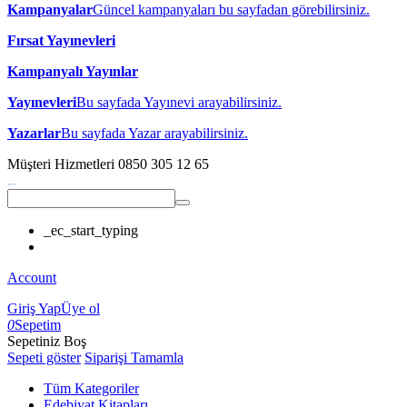
Kampanyalar
Güncel kampanyaları bu sayfadan görebilirsiniz.
Fırsat Yayınevleri
Kampanyalı Yayınlar
Yayınevleri
Bu sayfada Yayınevi arayabilirsiniz.
Yazarlar
Bu sayfada Yazar arayabilirsiniz.
Müşteri Hizmetleri
0850 305 12 65
_ec_start_typing
Account
Giriş Yap
Üye ol
0
Sepetim
Sepetiniz Boş
Sepeti göster
Siparişi Tamamla
Tüm Kategoriler
Edebiyat Kitapları