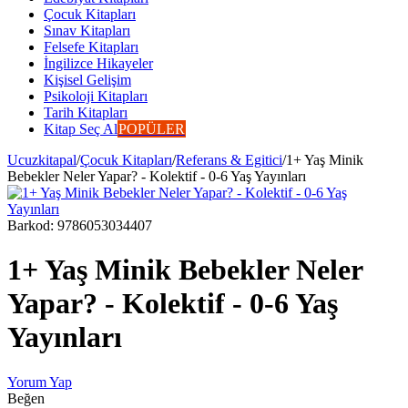
Çocuk Kitapları
Sınav Kitapları
Felsefe Kitapları
İngilizce Hikayeler
Kişisel Gelişim
Psikoloji Kitapları
Tarih Kitapları
Kitap Seç Al
POPÜLER
Ucuzkitapal
/
Çocuk Kitapları
/
Referans & Egitici
/
1+ Yaş Minik
Bebekler Neler Yapar? - Kolektif - 0-6 Yaş Yayınları
Barkod:
9786053034407
1+ Yaş Minik Bebekler Neler
Yapar? - Kolektif - 0-6 Yaş
Yayınları
Yorum Yap
Beğen