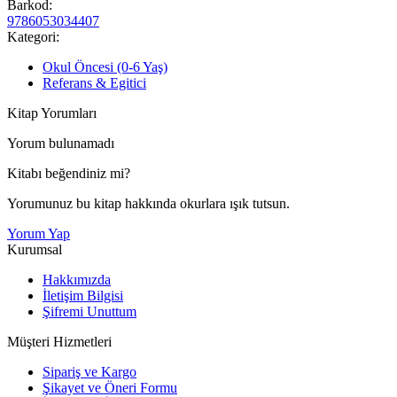
Barkod:
9786053034407
Kategori:
Okul Öncesi (0-6 Yaş)
Referans & Egitici
Kitap Yorumları
Yorum bulunamadı
Kitabı beğendiniz mi?
Yorumunuz bu kitap hakkında okurlara ışık tutsun.
Yorum Yap
Kurumsal
Hakkımızda
İletişim Bilgisi
Şifremi Unuttum
Müşteri Hizmetleri
Sipariş ve Kargo
Şikayet ve Öneri Formu